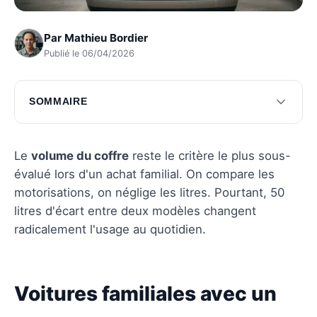
Par
Mathieu Bordier
Publié le 06/04/2026
SOMMAIRE
Voitures familiales avec un espace de
chargement optimal
Le
volume du coffre
reste le critère le plus sous-
Choisir un véhicule familial adapté
évalué lors d'un achat familial. On compare les
motorisations, on néglige les litres. Pourtant, 50
Questions fréquentes
litres d'écart entre deux modèles changent
radicalement l'usage au quotidien.
Voitures familiales avec un