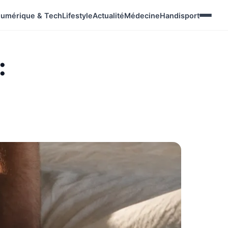
umérique & Tech
Lifestyle
Actualité
Médecine
Handisport
: