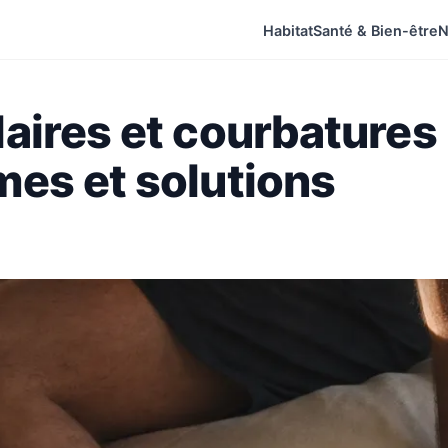
Habitat
Santé & Bien-être
N
ires et courbatures 
es et solutions