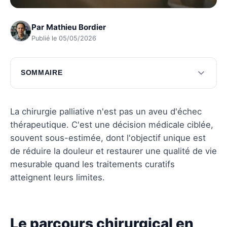
Par
Mathieu Bordier
Publié le 05/05/2026
SOMMAIRE
Le parcours chirurgical en soins palliatifs
Les proches et soignants en première ligne
La chirurgie palliative n'est pas un aveu d'échec
thérapeutique. C'est une décision médicale ciblée,
Questions fréquentes
souvent sous-estimée, dont l'objectif unique est
de réduire la douleur et restaurer une qualité de vie
mesurable quand les traitements curatifs
atteignent leurs limites.
Le parcours chirurgical en