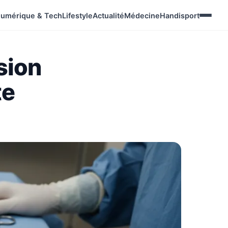
umérique & Tech
Lifestyle
Actualité
Médecine
Handisport
sion
te