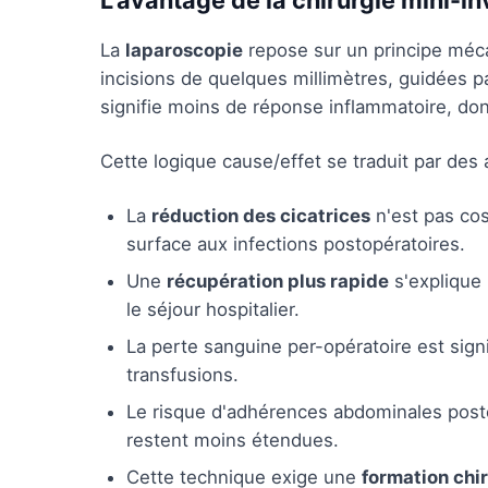
L'avantage de la chirurgie mini-i
La
laparoscopie
repose sur un principe mécan
incisions de quelques millimètres, guidées p
signifie moins de réponse inflammatoire, don
Cette logique cause/effet se traduit par des
La
réduction des cicatrices
n'est pas cos
surface aux infections postopératoires.
Une
récupération plus rapide
s'explique 
le séjour hospitalier.
La perte sanguine per-opératoire est signi
transfusions.
Le risque d'adhérences abdominales posto
restent moins étendues.
Cette technique exige une
formation chi