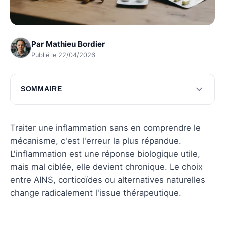
Par
Mathieu Bordier
Publié le 22/04/2026
SOMMAIRE
Exploration des types d'anti-inflammatoires
Astuces pour choisir le bon traitement
Traiter une inflammation sans en comprendre le
mécanisme, c'est l'erreur la plus répandue.
Questions fréquentes
L'inflammation est une réponse biologique utile,
mais mal ciblée, elle devient chronique. Le choix
entre AINS, corticoïdes ou alternatives naturelles
change radicalement l'issue thérapeutique.